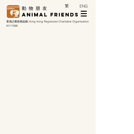
繁
ENG
​動 物 朋 友
Animal Friends
香港註冊慈善組織
Hong Kong Registered Charitable Organisatiion
91/11066