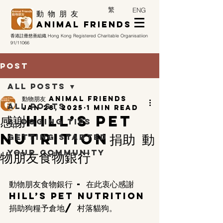
繁
ENG
​動 物 朋 友
Animal Friends
香港註冊慈善組織
Hong Kong Registered Charitable Organisatiion
91/11066
Post
All Posts
動物朋友 Animal Friends
All Posts
Jan 28, 2025
1 min read
感謝Hill’s Pet
Blogging Tips
Nutrition捐助 動
Getting Started
Your Community
物朋友食物銀行
動物朋友食物銀行 - 在此衷心感謝 
Hill’s Pet Nutrition 
捐助狗糧予倉地/ 村落貓狗。