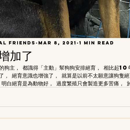
al Friends
Mar 8, 2021
1 min read
增加了
的狗主， 都識得「主動」幫狗狗安排絕育， 相比起10
了， 絕育意識也增強了， 就算是以前不太願意讓狗隻絕
 明白絕育是為動物好， 過度繁殖只會製造更多苦痛， 