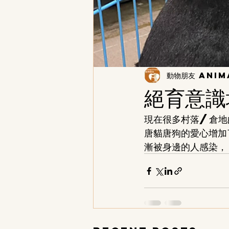
動物朋友 Anim
絕育意識
現在很多村落/倉地
唐貓唐狗的愛心增加
漸被身邊的人感染，