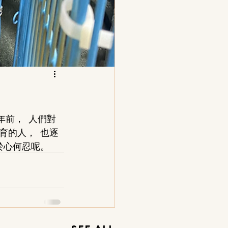
年前， 人們對
育的人， 也逐
於心何忍呢。