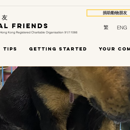
捐助動物朋友
 友
al Friends
繁
ENG
Hong Kong Registered Charitable Organisatiion 91/11066
 Tips
Getting Started
Your Co