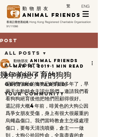
繁
ENG
​動 物 朋 友
Animal Friends
香港註冊慈善組織
Hong Kong Registered Charitable Organisatiion
91/11066
Post
All Posts
動物朋友 Animal Friends
All Posts
Mar 15, 2019
1 min read
幾年前絕了育的狗狗
Blogging Tips
呢兩隻強壯的狗狗已絕育很多年了，早
Getting Started
兩天出動時倉主認出我們，邀請我們看
Your Community
看狗狗絕育後他把牠們照顧得很好。
還記得大概4年前，啡黃色的大狗公因
爲爭女朋友受傷，身上有很大很嚴重的
烏蠅蟲傷口。我們當時教倉主怎樣處理
傷口，要每天清洗噴藥，倉主一一做
到，大狗公拾回性命，全靠盡責的倉